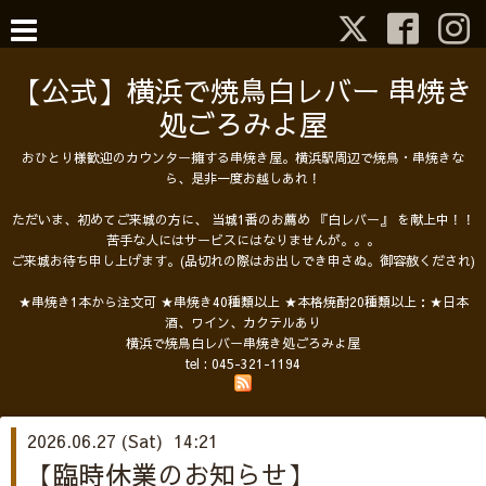
【公式】横浜で焼鳥白レバー 串焼き
処ごろみよ屋
おひとり様歓迎のカウンター擁する串焼き屋。横浜駅周辺で焼鳥・串焼きな
ら、是非一度お越しあれ！
ただいま、初めてご来城の方に、 当城1番のお薦め 『白レバー』 を献上中！！
苦手な人にはサービスにはなりませんが。。。
ご来城お待ち申し上げます。(品切れの際はお出しでき申さぬ。御容赦くだされ)
★串焼き1本から注文可 ★串焼き40種類以上 ★本格焼酎20種類以上：★日本
酒、ワイン、カクテルあり
横浜で焼鳥白レバー串焼き処ごろみよ屋
tel :
045-321-1194
2026.06.27 (Sat) 14:21
【臨時休業のお知らせ】