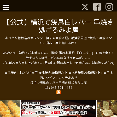
【公式】横浜で焼鳥白レバー 串焼き
処ごろみよ屋
おひとり様歓迎のカウンター擁する串焼き屋。横浜駅周辺で焼鳥・串焼きな
ら、是非一度お越しあれ！
ただいま、初めてご来城の方に、 当城1番のお薦め 『白レバー』 を献上中！！
苦手な人にはサービスにはなりませんが。。。
ご来城お待ち申し上げます。(品切れの際はお出しでき申さぬ。御容赦くだされ)
★串焼き1本から注文可 ★串焼き40種類以上 ★本格焼酎20種類以上：★日本
酒、ワイン、カクテルあり
横浜で焼鳥白レバー串焼き処ごろみよ屋
tel :
045-321-1194