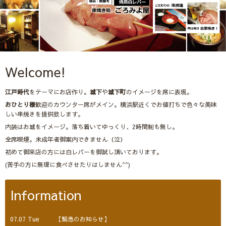
Welcome!
江戸時代
をテーマにお店作り。
城下
や
城下町
のイメージを席に表現。
おひとり様
歓迎のカウンター席がメイン。横浜駅近くでお値打ちで色々な美味
しい串焼きを提供致します。
内装はお城をイメージ。落ち着いてゆっくり、2時間制も無し。
全席喫煙。未成年者御案内できません（泣）
初めて御来店の方には白レバーを御試し頂いております。
(苦手の方に無理に食べさせたりはしません^^)
Information
07.07 Tue
【緊急のお知らせ】