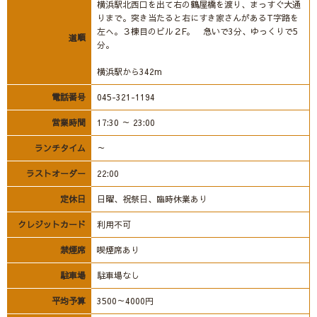
横浜駅北西口を出て右の鶴屋橋を渡り、まっすぐ大通
りまで。突き当たると右にすき家さんがあるT字路を
左へ。３棟目のビル２F。 急いで3分、ゆっくりで5
道順
分。
横浜駅から342m
電話番号
045-321-1194
営業時間
17:30 ～ 23:00
ランチタイム
～
ラストオーダー
22:00
定休日
日曜、祝祭日、臨時休業あり
クレジットカード
利用不可
禁煙席
喫煙席あり
駐車場
駐車場なし
平均予算
3500～4000円