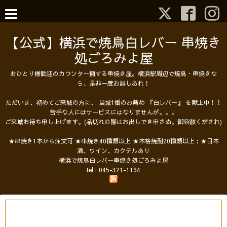
【公式】横浜で焼鳥白レバー 串焼き
処ごろみよ屋
おひとり様歓迎のカウンター擁する串焼き屋。横浜駅周辺で焼鳥・串焼きな
ら、是非一度お越しあれ！
ただいま、初めてご来城の方に、 当城1番のお薦め 『白レバー』 を献上中！！
苦手な人にはサービスにはなりませんが。。。
ご来城お待ち申し上げます。(品切れの際はお出しでき申さぬ。御容赦くだされ)
★串焼き1本から注文可 ★串焼き40種類以上 ★本格焼酎20種類以上：★日本
酒、ワイン、カクテルあり
横浜で焼鳥白レバー串焼き処ごろみよ屋
tel :
045-321-1194