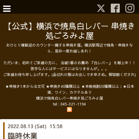
【公式】横浜で焼鳥白レバー 串焼き
処ごろみよ屋
おひとり様歓迎のカウンター擁する串焼き屋。横浜駅周辺で焼鳥・串焼きな
ら、是非一度お越しあれ！
ただいま、初めてご来城の方に、 当城1番のお薦め 『白レバー』 を献上中！！
苦手な人にはサービスにはなりませんが。。。
ご来城お待ち申し上げます。(品切れの際はお出しでき申さぬ。御容赦くだされ)
★串焼き1本から注文可 ★串焼き40種類以上 ★本格焼酎20種類以上：★日本
酒、ワイン、カクテルあり
横浜で焼鳥白レバー串焼き処ごろみよ屋
tel :
045-321-1194
2022.08.13 (Sat) 15:58
臨時休業