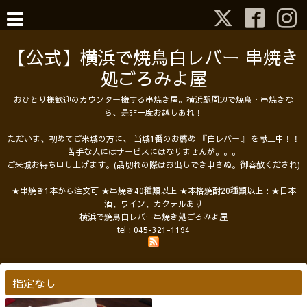
【公式】横浜で焼鳥白レバー 串焼き
処ごろみよ屋
おひとり様歓迎のカウンター擁する串焼き屋。横浜駅周辺で焼鳥・串焼きな
ら、是非一度お越しあれ！
ただいま、初めてご来城の方に、 当城1番のお薦め 『白レバー』 を献上中！！
苦手な人にはサービスにはなりませんが。。。
ご来城お待ち申し上げます。(品切れの際はお出しでき申さぬ。御容赦くだされ)
★串焼き1本から注文可 ★串焼き40種類以上 ★本格焼酎20種類以上：★日本
酒、ワイン、カクテルあり
横浜で焼鳥白レバー串焼き処ごろみよ屋
tel :
045-321-1194
指定なし