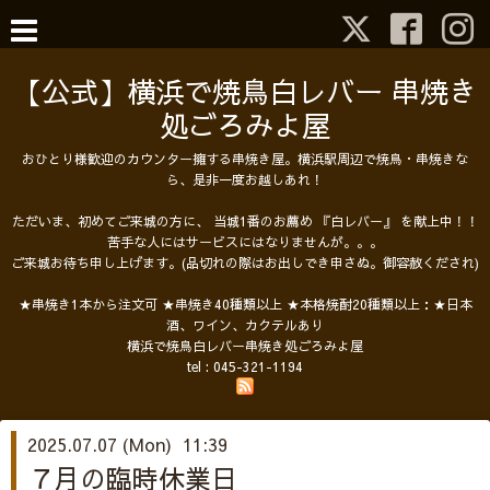
【公式】横浜で焼鳥白レバー 串焼き
処ごろみよ屋
おひとり様歓迎のカウンター擁する串焼き屋。横浜駅周辺で焼鳥・串焼きな
ら、是非一度お越しあれ！
ただいま、初めてご来城の方に、 当城1番のお薦め 『白レバー』 を献上中！！
苦手な人にはサービスにはなりませんが。。。
ご来城お待ち申し上げます。(品切れの際はお出しでき申さぬ。御容赦くだされ)
★串焼き1本から注文可 ★串焼き40種類以上 ★本格焼酎20種類以上：★日本
酒、ワイン、カクテルあり
横浜で焼鳥白レバー串焼き処ごろみよ屋
tel :
045-321-1194
2025.07.07 (Mon) 11:39
７月の臨時休業日