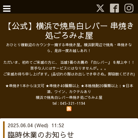
【公式】横浜で焼鳥白レバー 串焼き
処ごろみよ屋
おひとり様歓迎のカウンター擁する串焼き屋。横浜駅周辺で焼鳥・串焼きな
ら、是非一度お越しあれ！
ただいま、初めてご来城の方に、 当城1番のお薦め 『白レバー』 を献上中！！
苦手な人にはサービスにはなりませんが。。。
ご来城お待ち申し上げます。(品切れの際はお出しでき申さぬ。御容赦くだされ)
★串焼き1本から注文可 ★串焼き40種類以上 ★本格焼酎20種類以上：★日本
酒、ワイン、カクテルあり
横浜で焼鳥白レバー串焼き処ごろみよ屋
tel :
045-321-1194
2025.06.04 (Wed) 11:52
臨時休業のお知らせ