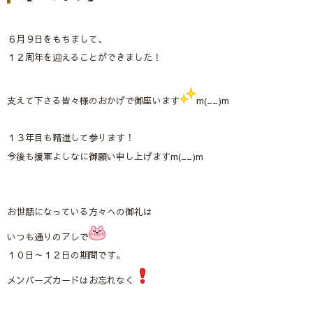
６月９日をもちまして、
１２周年を迎えることができました！
支えて下さる皆々様のおかげで御座います
m(__)m
１３年目も精進して参ります！
今後も援軍よしなに御願い申し上げますm(__)m
お世話になっている方々への御礼は
いつも通りのアレで
１０日～１２日の期間です。
メンバーズカードはお忘れなく