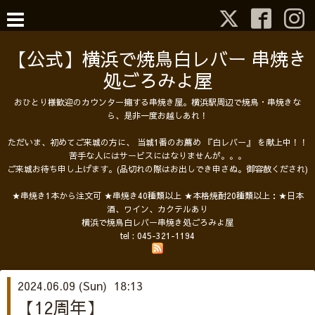
【公式】横浜で焼鳥白レバー 串焼き
処ごろみよ屋
おひとり様歓迎のカウンター擁する串焼き屋。横浜駅周辺で焼鳥・串焼きな
ら、是非一度お越しあれ！
ただいま、初めてご来城の方に、 当城1番のお薦め 『白レバー』 を献上中！！
苦手な人にはサービスにはなりませんが。。。
ご来城お待ち申し上げます。(品切れの際はお出しでき申さぬ。御容赦くだされ)
★串焼き1本から注文可 ★串焼き40種類以上 ★本格焼酎20種類以上：★日本
酒、ワイン、カクテルあり
横浜で焼鳥白レバー串焼き処ごろみよ屋
tel :
045-321-1194
2024.06.09 (Sun) 18:13
【12周年】