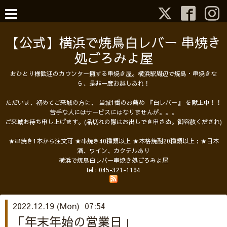
【公式】横浜で焼鳥白レバー 串焼き
処ごろみよ屋
おひとり様歓迎のカウンター擁する串焼き屋。横浜駅周辺で焼鳥・串焼きな
ら、是非一度お越しあれ！
ただいま、初めてご来城の方に、 当城1番のお薦め 『白レバー』 を献上中！！
苦手な人にはサービスにはなりませんが。。。
ご来城お待ち申し上げます。(品切れの際はお出しでき申さぬ。御容赦くだされ)
★串焼き1本から注文可 ★串焼き40種類以上 ★本格焼酎20種類以上：★日本
酒、ワイン、カクテルあり
横浜で焼鳥白レバー串焼き処ごろみよ屋
tel :
045-321-1194
2022.12.19 (Mon) 07:54
「年末年始の営業日」