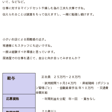
いて、などなど。
仕事に対するマインドセットや楽しむ為の工夫も大事ですね。
伝えられることは誠意をもって伝えますし、一緒に勉強し続けます。
小さいお店による距離感の近さ。
常連様にもスタッフにも近いですね。
一度は経験すべき環境と思っています。
居酒屋での仕事を通じて、自分と向き合ってみませんか？
正社員 ２５万円～２８万円
給与
・試用期間１ヶ月2４万円 ・昇給随時（ポジショ
ン習得ごと） ・金融資産手当 年１０万円 ・交通費
全額支給
応募資格
・年間利益を分配 年一回 ・賞与なし
２０歳以上