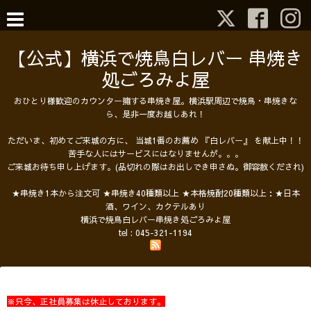
【公式】横浜で焼鳥白レバー 串焼き
処ごろみよ屋
おひとり様歓迎のカウンター擁する串焼き屋。横浜駅周辺で焼鳥・串焼きな
ら、是非一度お越しあれ！
ただいま、初めてご来城の方に、 当城1番のお薦め 『白レバー』 を献上中！！
苦手な人にはサービスにはなりませんが。。。
ご来城お待ち申し上げます。(品切れの際はお出しでき申さぬ。御容赦くだされ)
★串焼き1本から注文可 ★串焼き40種類以上 ★本格焼酎20種類以上：★日本
酒、ワイン、カクテルあり
横浜で焼鳥白レバー串焼き処ごろみよ屋
tel :
045-321-1194
※只今、正社員募集は休止しております。