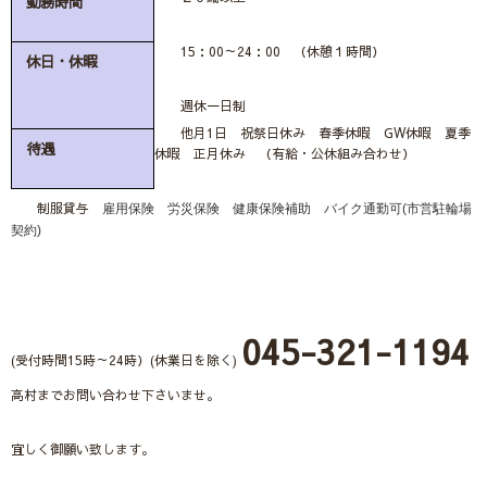
勤務時間
15：00～24：00 （休憩１時間）
休日・休暇
週休一日制
他月1日 祝祭日休み 春季休暇 GW休暇 夏季
待遇
休暇 正月休み （有給・公休組み合わせ）
制服貸与
雇用保険 労災保険 健康保険補助 バイク通勤可(市営駐輪場
契約)
045-321-1194
(受付時間15時～24時）(休業日を除く)
高村までお問い合わせ下さいませ。
宜しく御願い致します。