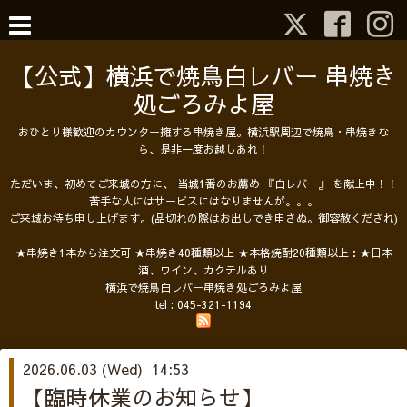
【公式】横浜で焼鳥白レバー 串焼き
処ごろみよ屋
おひとり様歓迎のカウンター擁する串焼き屋。横浜駅周辺で焼鳥・串焼きな
ら、是非一度お越しあれ！
ただいま、初めてご来城の方に、 当城1番のお薦め 『白レバー』 を献上中！！
苦手な人にはサービスにはなりませんが。。。
ご来城お待ち申し上げます。(品切れの際はお出しでき申さぬ。御容赦くだされ)
★串焼き1本から注文可 ★串焼き40種類以上 ★本格焼酎20種類以上：★日本
酒、ワイン、カクテルあり
横浜で焼鳥白レバー串焼き処ごろみよ屋
tel :
045-321-1194
2026.06.03 (Wed) 14:53
【臨時休業のお知らせ】