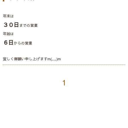
年末は
３０日
までの営業
年始は
６日
からの営業
宜しく御願い申し上げますm(__)m
1