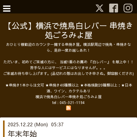
【公式】横浜で焼鳥白レバー 串焼き
処ごろみよ屋
おひとり様歓迎のカウンター擁する串焼き屋。横浜駅周辺で焼鳥・串焼きな
ら、是非一度お越しあれ！
ただいま、初めてご来城の方に、 当城1番のお薦め 『白レバー』 を献上中！！
苦手な人にはサービスにはなりませんが。。。
ご来城お待ち申し上げます。(品切れの際はお出しでき申さぬ。御容赦くだされ)
★串焼き1本から注文可 ★串焼き40種類以上 ★本格焼酎20種類以上：★日本
酒、ワイン、カクテルあり
横浜で焼鳥白レバー串焼き処ごろみよ屋
tel :
045-321-1194
2025.12.22 (Mon) 05:37
年末年始