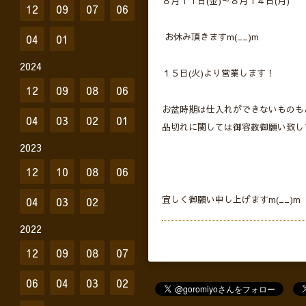
８月１１日(金)～８月１４日(月)
12
09
07
06
お休み頂きますm(__)m
04
01
2024
１５日(火)より営業します！
12
09
08
06
お盆時期は仕入れができないものも
04
03
02
01
品切れに関しては御容赦御願い致し
2023
12
10
08
06
宜しく御願い申し上げますm(__)m
04
03
02
2022
12
09
08
07
06
04
03
02