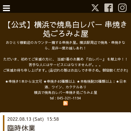
【公式】横浜で焼鳥白レバー 串焼き
処ごろみよ屋
おひとり様歓迎のカウンター擁する串焼き屋。横浜駅周辺で焼鳥・串焼きな
ら、是非一度お越しあれ！
ただいま、初めてご来城の方に、 当城1番のお薦め 『白レバー』 を献上中！！
苦手な人にはサービスにはなりませんが。。。
ご来城お待ち申し上げます。(品切れの際はお出しでき申さぬ。御容赦くだされ)
★串焼き1本から注文可 ★串焼き40種類以上 ★本格焼酎20種類以上：★日本
酒、ワイン、カクテルあり
横浜で焼鳥白レバー串焼き処ごろみよ屋
tel :
045-321-1194
2022.08.13 (Sat) 15:58
臨時休業