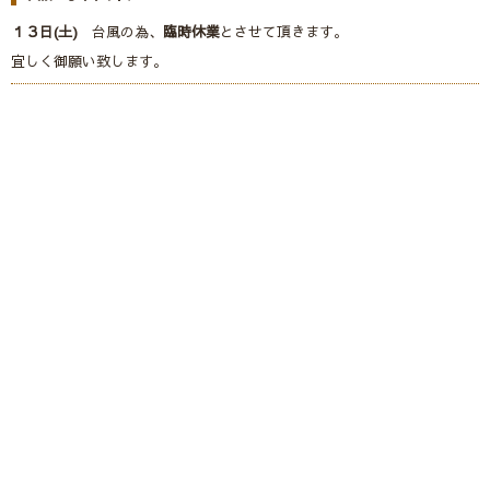
１３日(土)
台風の為、
臨時休業
とさせて頂きます。
宜しく御願い致します。