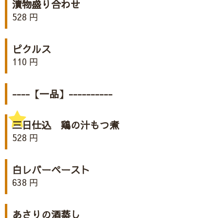
漬物盛り合わせ
528 円
ピクルス
110 円
----【一品】----------
三日仕込 鶏の汁もつ煮
528 円
白レバーペースト
638 円
あさりの酒蒸し