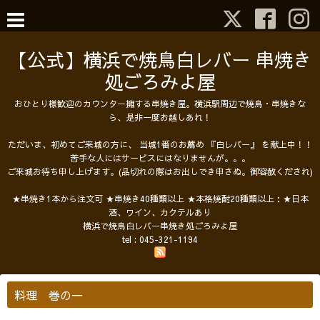
【公式】横浜で焼鳥白レバー 串焼き
処ごろみよ屋
おひとり様歓迎のカウンター擁する串焼き屋。横浜駅周辺で焼鳥・串焼きな
ら、是非一度お越しあれ！
ただいま、初めてご来城の方に、 当城1番のお薦め 『白レバー』 を献上中！！
苦手な人にはサービスにはなりませんが。。。
ご来城お待ち申し上げます。(品切れの際はお出しでき申さぬ。御容赦くだされ)
★串焼き1本から注文可 ★串焼き40種類以上 ★本格焼酎20種類以上：★日本
酒、ワイン、カクテルあり
横浜で焼鳥白レバー串焼き処ごろみよ屋
tel :
045-321-1194
料理 巻の一