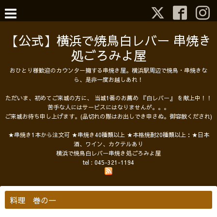
【公式】横浜で焼鳥白レバー 串焼き
処ごろみよ屋
おひとり様歓迎のカウンター擁する串焼き屋。横浜駅周辺で焼鳥・串焼きな
ら、是非一度お越しあれ！
ただいま、初めてご来城の方に、 当城1番のお薦め 『白レバー』 を献上中！！
苦手な人にはサービスにはなりませんが。。。
ご来城お待ち申し上げます。(品切れの際はお出しでき申さぬ。御容赦くだされ)
★串焼き1本から注文可 ★串焼き40種類以上 ★本格焼酎20種類以上：★日本
酒、ワイン、カクテルあり
横浜で焼鳥白レバー串焼き処ごろみよ屋
tel :
045-321-1194
料理 巻の一