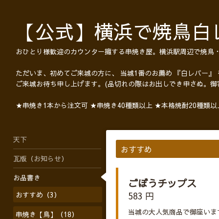
【公式】横浜で焼鳥白
おひとり様歓迎のカウンター擁する串焼き屋。横浜駅周辺で焼鳥
ただいま、初めてご来城の方に、 当城1番のお薦め 『白レバー』
ご来城お待ち申し上げます。(品切れの際はお出しでき申さぬ。御
★串焼き1本から注文可 ★串焼き40種類以上 ★本格焼酎20種類
天下
おすすめ
瓦版（お知らせ）
お品書き
ごぼうチップス
おすすめ（3）
583 円
当城の大人気商品で御座いま
串焼き【鳥】（18）