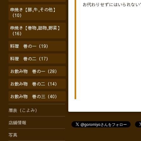
お代わりせずにはいられない^
串焼き【豚,牛,その他】
（10）
串焼き【巻物,詰物,野菜】
（16）
料理 巻の一（19）
料理 巻の二（17）
お飲み物 巻の一（28）
お飲み物 巻の二（14）
お飲み物 巻の三（40）
暦表（こよみ）
店舗情報
写真