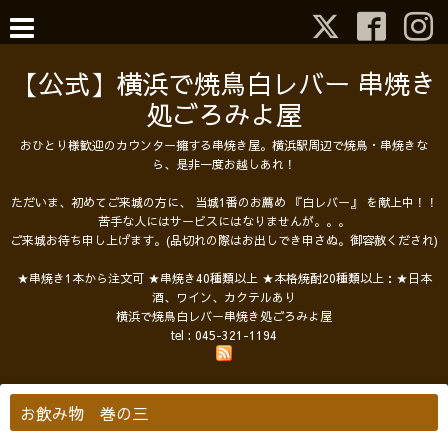
【公式】横浜で焼鳥白レバー 串焼き
処ごろみよ屋
おひとり様歓迎のカウンター擁する串焼き屋。横浜駅周辺で焼鳥・串焼きな
ら、是非一度お越しあれ！
ただいま、初めてご来城の方に、 当城1番のお薦め 『白レバー』 を献上中！！
苦手な人にはサービスにはなりませんが。。。
ご来城お待ち申し上げます。(品切れの際はお出しでき申さぬ。御容赦くだされ)
★串焼き1本から注文可 ★串焼き40種類以上 ★本格焼酎20種類以上：★日本
酒、ワイン、カクテルあり
横浜で焼鳥白レバー串焼き処ごろみよ屋
tel :
045-321-1194
お飲み物 巻の三