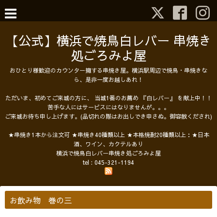
【公式】横浜で焼鳥白レバー 串焼き
処ごろみよ屋
おひとり様歓迎のカウンター擁する串焼き屋。横浜駅周辺で焼鳥・串焼きな
ら、是非一度お越しあれ！
ただいま、初めてご来城の方に、 当城1番のお薦め 『白レバー』 を献上中！！
苦手な人にはサービスにはなりませんが。。。
ご来城お待ち申し上げます。(品切れの際はお出しでき申さぬ。御容赦くだされ)
★串焼き1本から注文可 ★串焼き40種類以上 ★本格焼酎20種類以上：★日本
酒、ワイン、カクテルあり
横浜で焼鳥白レバー串焼き処ごろみよ屋
tel :
045-321-1194
お飲み物 巻の三