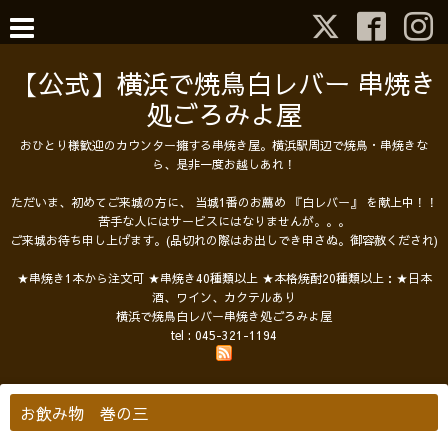
【公式】横浜で焼鳥白レバー 串焼き
処ごろみよ屋
おひとり様歓迎のカウンター擁する串焼き屋。横浜駅周辺で焼鳥・串焼きな
ら、是非一度お越しあれ！
ただいま、初めてご来城の方に、 当城1番のお薦め 『白レバー』 を献上中！！
苦手な人にはサービスにはなりませんが。。。
ご来城お待ち申し上げます。(品切れの際はお出しでき申さぬ。御容赦くだされ)
★串焼き1本から注文可 ★串焼き40種類以上 ★本格焼酎20種類以上：★日本
酒、ワイン、カクテルあり
横浜で焼鳥白レバー串焼き処ごろみよ屋
tel :
045-321-1194
お飲み物 巻の三