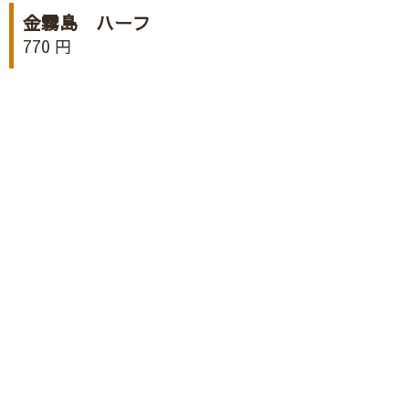
金霧島 ハーフ
770 円