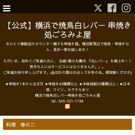
【公式】横浜で焼鳥白レバー 串焼き
処ごろみよ屋
おひとり様歓迎のカウンター擁する串焼き屋。横浜駅周辺で焼鳥・串焼きな
ら、是非一度お越しあれ！
ただいま、初めてご来城の方に、 当城1番のお薦め 『白レバー』 を献上中！！
苦手な人にはサービスにはなりませんが。。。
ご来城お待ち申し上げます。(品切れの際はお出しでき申さぬ。御容赦くだされ)
★串焼き1本から注文可 ★串焼き40種類以上 ★本格焼酎20種類以上：★日本
酒、ワイン、カクテルあり
横浜で焼鳥白レバー串焼き処ごろみよ屋
tel :
045-321-1194
料理 巻の二