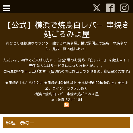
【公式】横浜で焼鳥白レバー 串焼き
処ごろみよ屋
おひとり様歓迎のカウンター擁する串焼き屋。横浜駅周辺で焼鳥・串焼きな
ら、是非一度お越しあれ！
ただいま、初めてご来城の方に、 当城1番のお薦め 『白レバー』 を献上中！！
苦手な人にはサービスにはなりませんが。。。
ご来城お待ち申し上げます。(品切れの際はお出しでき申さぬ。御容赦くだされ)
★串焼き1本から注文可 ★串焼き40種類以上 ★本格焼酎20種類以上：★日本
酒、ワイン、カクテルあり
横浜で焼鳥白レバー串焼き処ごろみよ屋
tel :
045-321-1194
料理 巻の一