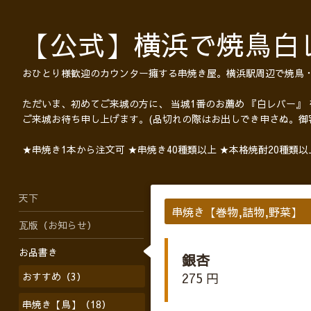
【公式】横浜で焼鳥白
おひとり様歓迎のカウンター擁する串焼き屋。横浜駅周辺で焼鳥
ただいま、初めてご来城の方に、 当城1番のお薦め 『白レバー』
ご来城お待ち申し上げます。(品切れの際はお出しでき申さぬ。御
★串焼き1本から注文可 ★串焼き40種類以上 ★本格焼酎20種類
天下
串焼き【巻物,詰物,野菜】
瓦版（お知らせ）
お品書き
銀杏
おすすめ（3）
275 円
串焼き【鳥】（18）