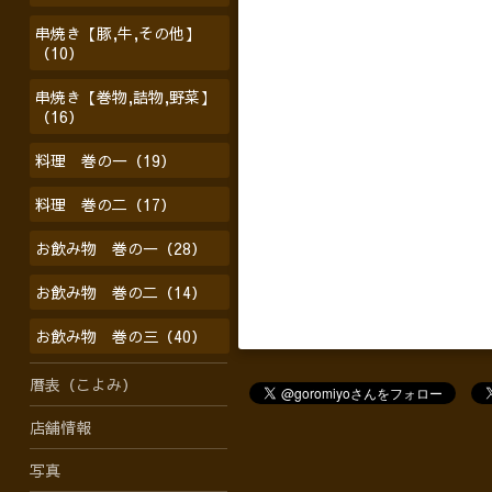
串焼き【豚,牛,その他】
（10）
串焼き【巻物,詰物,野菜】
（16）
料理 巻の一（19）
料理 巻の二（17）
お飲み物 巻の一（28）
お飲み物 巻の二（14）
お飲み物 巻の三（40）
暦表（こよみ）
店舗情報
写真