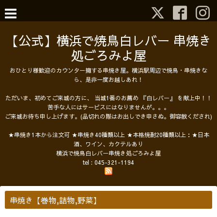
【公式】横浜で焼鳥白レバー 串焼き
処ごろみよ屋
おひとり様歓迎のカウンター擁する串焼き屋。横浜駅周辺で焼鳥・串焼きな
ら、是非一度お越しあれ！
ただいま、初めてご来城の方に、 当城1番のお薦め 『白レバー』 を献上中！！
苦手な人にはサービスにはなりませんが。。。
ご来城お待ち申し上げます。(品切れの際はお出しでき申さぬ。御容赦くだされ)
★串焼き1本から注文可 ★串焼き40種類以上 ★本格焼酎20種類以上：★日本
酒、ワイン、カクテルあり
横浜で焼鳥白レバー串焼き処ごろみよ屋
tel :
045-321-1194
串焼き【巻物,詰物,野菜】