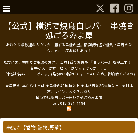
【公式】横浜で焼鳥白レバー 串焼き
処ごろみよ屋
おひとり様歓迎のカウンター擁する串焼き屋。横浜駅周辺で焼鳥・串焼きな
ら、是非一度お越しあれ！
ただいま、初めてご来城の方に、 当城1番のお薦め 『白レバー』 を献上中！！
苦手な人にはサービスにはなりませんが。。。
ご来城お待ち申し上げます。(品切れの際はお出しでき申さぬ。御容赦くだされ)
★串焼き1本から注文可 ★串焼き40種類以上 ★本格焼酎20種類以上：★日本
酒、ワイン、カクテルあり
横浜で焼鳥白レバー串焼き処ごろみよ屋
tel :
045-321-1194
串焼き【巻物,詰物,野菜】