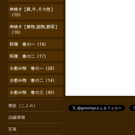
串焼き【豚,牛,その他】
（10）
串焼き【巻物,詰物,野菜】
（16）
料理 巻の一（19）
料理 巻の二（17）
お飲み物 巻の一（28）
お飲み物 巻の二（14）
お飲み物 巻の三（40）
暦表（こよみ）
店舗情報
写真