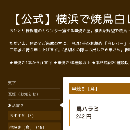
【公式】横浜で焼鳥白
おひとり様歓迎のカウンター擁する串焼き屋。横浜駅周辺で焼鳥
ただいま、初めてご来城の方に、 当城1番のお薦め 『白レバー』
ご来城お待ち申し上げます。(品切れの際はお出しでき申さぬ。御
★串焼き1本から注文可 ★串焼き40種類以上 ★本格焼酎20種類
天下
串焼き【鳥】
瓦版（お知らせ）
お品書き
鳥ハラミ
おすすめ（3）
242 円
串焼き【鳥】（18）