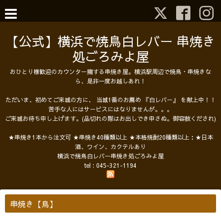
【公式】横浜で焼鳥白レバー 串焼き
処ごろみよ屋
おひとり様歓迎のカウンター擁する串焼き屋。横浜駅周辺で焼鳥・串焼きな
ら、是非一度お越しあれ！
ただいま、初めてご来城の方に、 当城1番のお薦め 『白レバー』 を献上中！！
苦手な人にはサービスにはなりませんが。。。
ご来城お待ち申し上げます。(品切れの際はお出しでき申さぬ。御容赦くだされ)
★串焼き1本から注文可 ★串焼き40種類以上 ★本格焼酎20種類以上：★日本
酒、ワイン、カクテルあり
横浜で焼鳥白レバー串焼き処ごろみよ屋
tel :
045-321-1194
串焼き【鳥】