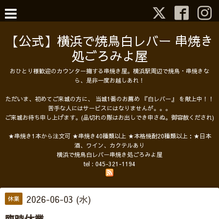
【公式】横浜で焼鳥白レバー 串焼き
処ごろみよ屋
おひとり様歓迎のカウンター擁する串焼き屋。横浜駅周辺で焼鳥・串焼きな
ら、是非一度お越しあれ！
ただいま、初めてご来城の方に、 当城1番のお薦め 『白レバー』 を献上中！！
苦手な人にはサービスにはなりませんが。。。
ご来城お待ち申し上げます。(品切れの際はお出しでき申さぬ。御容赦くだされ)
★串焼き1本から注文可 ★串焼き40種類以上 ★本格焼酎20種類以上：★日本
酒、ワイン、カクテルあり
横浜で焼鳥白レバー串焼き処ごろみよ屋
tel :
045-321-1194
2026-06-03 (水)
休業
臨時休業