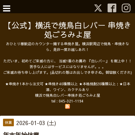
【公式】横浜で焼鳥白レバー 串焼き
処ごろみよ屋
おひとり様歓迎のカウンター擁する串焼き屋。横浜駅周辺で焼鳥・串焼きな
ら、是非一度お越しあれ！
ただいま、初めてご来城の方に、 当城1番のお薦め 『白レバー』 を献上中！！
苦手な人にはサービスにはなりませんが。。。
ご来城お待ち申し上げます。(品切れの際はお出しでき申さぬ。御容赦くだされ)
★串焼き1本から注文可 ★串焼き40種類以上 ★本格焼酎20種類以上：★日本
酒、ワイン、カクテルあり
横浜で焼鳥白レバー串焼き処ごろみよ屋
tel :
045-321-1194
2026-01-03 (土)
休業
年末年始休業