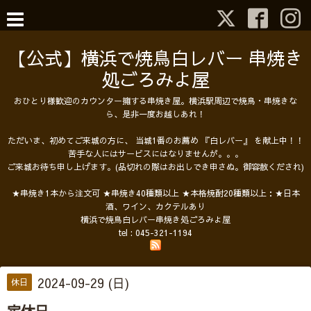
【公式】横浜で焼鳥白レバー 串焼き
処ごろみよ屋
おひとり様歓迎のカウンター擁する串焼き屋。横浜駅周辺で焼鳥・串焼きな
ら、是非一度お越しあれ！
ただいま、初めてご来城の方に、 当城1番のお薦め 『白レバー』 を献上中！！
苦手な人にはサービスにはなりませんが。。。
ご来城お待ち申し上げます。(品切れの際はお出しでき申さぬ。御容赦くだされ)
★串焼き1本から注文可 ★串焼き40種類以上 ★本格焼酎20種類以上：★日本
酒、ワイン、カクテルあり
横浜で焼鳥白レバー串焼き処ごろみよ屋
tel :
045-321-1194
2024-09-29 (日)
休日
定休日