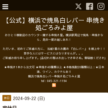
【公式】横浜で焼鳥白レバー 串焼き
処ごろみよ屋
おひとり様歓迎のカウンター擁する串焼き屋。横浜駅周辺で焼鳥・串焼きな
ら、是非一度お越しあれ！
ただいま、初めてご来城の方に、 当城1番のお薦め 『白レバー』 を献上中！！
苦手な人にはサービスにはなりませんが。。。
ご来城お待ち申し上げます。(品切れの際はお出しでき申さぬ。御容赦くだされ)
★串焼き1本から注文可 ★串焼き40種類以上 ★本格焼酎20種類以上：★日本
酒、ワイン、カクテルあり
横浜で焼鳥白レバー串焼き処ごろみよ屋
tel :
045-321-1194
2024-09-22 (日)
休日
定休日