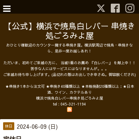
【公式】横浜で焼鳥白レバー 串焼き
処ごろみよ屋
おひとり様歓迎のカウンター擁する串焼き屋。横浜駅周辺で焼鳥・串焼きな
ら、是非一度お越しあれ！
ただいま、初めてご来城の方に、 当城1番のお薦め 『白レバー』 を献上中！！
苦手な人にはサービスにはなりませんが。。。
ご来城お待ち申し上げます。(品切れの際はお出しでき申さぬ。御容赦くだされ)
★串焼き1本から注文可 ★串焼き40種類以上 ★本格焼酎20種類以上：★日本
酒、ワイン、カクテルあり
横浜で焼鳥白レバー串焼き処ごろみよ屋
tel :
045-321-1194
2024-06-09 (日)
休日
定休日