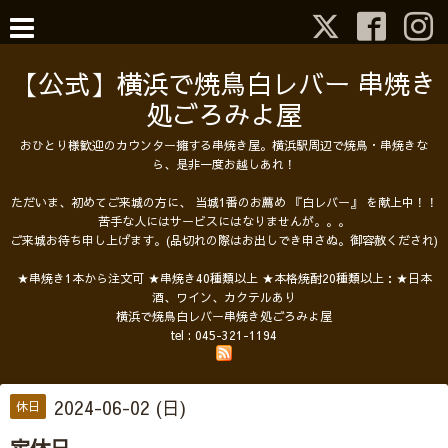
【公式】横浜で焼鳥白レバー 串焼き
処ごろみよ屋
おひとり様歓迎のカウンター擁する串焼き屋。横浜駅周辺で焼鳥・串焼きな
ら、是非一度お越しあれ！
ただいま、初めてご来城の方に、 当城1番のお薦め 『白レバー』 を献上中！！
苦手な人にはサービスにはなりませんが。。。
ご来城お待ち申し上げます。(品切れの際はお出しでき申さぬ。御容赦くだされ)
★串焼き1本から注文可 ★串焼き40種類以上 ★本格焼酎20種類以上：★日本
酒、ワイン、カクテルあり
横浜で焼鳥白レバー串焼き処ごろみよ屋
tel :
045-321-1194
2024-06-02 (日)
休日
定休日