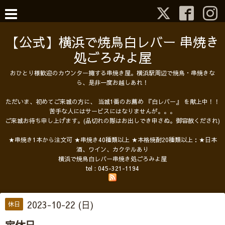
【公式】横浜で焼鳥白レバー 串焼き
処ごろみよ屋
おひとり様歓迎のカウンター擁する串焼き屋。横浜駅周辺で焼鳥・串焼きな
ら、是非一度お越しあれ！
ただいま、初めてご来城の方に、 当城1番のお薦め 『白レバー』 を献上中！！
苦手な人にはサービスにはなりませんが。。。
ご来城お待ち申し上げます。(品切れの際はお出しでき申さぬ。御容赦くだされ)
★串焼き1本から注文可 ★串焼き40種類以上 ★本格焼酎20種類以上：★日本
酒、ワイン、カクテルあり
横浜で焼鳥白レバー串焼き処ごろみよ屋
tel :
045-321-1194
2023-10-22 (日)
休日
定休日