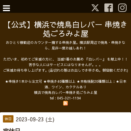
【公式】横浜で焼鳥白レバー 串焼き
処ごろみよ屋
おひとり様歓迎のカウンター擁する串焼き屋。横浜駅周辺で焼鳥・串焼きな
ら、是非一度お越しあれ！
ただいま、初めてご来城の方に、 当城1番のお薦め 『白レバー』 を献上中！！
苦手な人にはサービスにはなりませんが。。。
ご来城お待ち申し上げます。(品切れの際はお出しでき申さぬ。御容赦くだされ)
★串焼き1本から注文可 ★串焼き40種類以上 ★本格焼酎20種類以上：★日本
酒、ワイン、カクテルあり
横浜で焼鳥白レバー串焼き処ごろみよ屋
tel :
045-321-1194
2023-09-23 (土)
休日
定休日