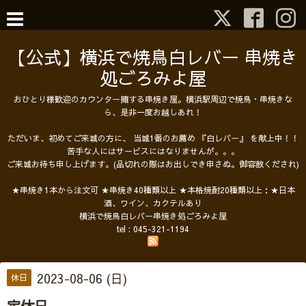
【公式】横浜で焼鳥白レバー 串焼き
処ごろみよ屋
おひとり様歓迎のカウンター擁する串焼き屋。横浜駅周辺で焼鳥・串焼きな
ら、是非一度お越しあれ！
ただいま、初めてご来城の方に、 当城1番のお薦め 『白レバー』 を献上中！！
苦手な人にはサービスにはなりませんが。。。
ご来城お待ち申し上げます。(品切れの際はお出しでき申さぬ。御容赦くだされ)
★串焼き1本から注文可 ★串焼き40種類以上 ★本格焼酎20種類以上：★日本
酒、ワイン、カクテルあり
横浜で焼鳥白レバー串焼き処ごろみよ屋
tel :
045-321-1194
2023-08-06 (日)
休日
定休日