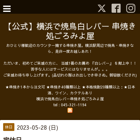
【公式】横浜で焼鳥白レバー 串焼き
処ごろみよ屋
おひとり様歓迎のカウンター擁する串焼き屋。横浜駅周辺で焼鳥・串焼きな
ら、是非一度お越しあれ！
ただいま、初めてご来城の方に、 当城1番のお薦め 『白レバー』 を献上中！！
苦手な人にはサービスにはなりませんが。。。
ご来城お待ち申し上げます。(品切れの際はお出しでき申さぬ。御容赦くだされ)
★串焼き1本から注文可 ★串焼き40種類以上 ★本格焼酎20種類以上：★日本
酒、ワイン、カクテルあり
横浜で焼鳥白レバー串焼き処ごろみよ屋
tel :
045-321-1194
2023-05-28 (日)
休日
定休日