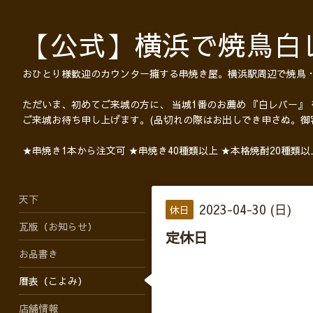
【公式】横浜で焼鳥白
おひとり様歓迎のカウンター擁する串焼き屋。横浜駅周辺で焼鳥
ただいま、初めてご来城の方に、 当城1番のお薦め 『白レバー』
ご来城お待ち申し上げます。(品切れの際はお出しでき申さぬ。御
★串焼き1本から注文可 ★串焼き40種類以上 ★本格焼酎20種類
天下
2023-04-30 (日)
休日
瓦版（お知らせ）
定休日
お品書き
暦表（こよみ）
店舗情報