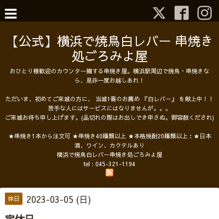
【公式】横浜で焼鳥白レバー 串焼き
処ごろみよ屋
おひとり様歓迎のカウンター擁する串焼き屋。横浜駅周辺で焼鳥・串焼きな
ら、是非一度お越しあれ！
ただいま、初めてご来城の方に、 当城1番のお薦め 『白レバー』 を献上中！！
苦手な人にはサービスにはなりませんが。。。
ご来城お待ち申し上げます。(品切れの際はお出しでき申さぬ。御容赦くだされ)
★串焼き1本から注文可 ★串焼き40種類以上 ★本格焼酎20種類以上：★日本
酒、ワイン、カクテルあり
横浜で焼鳥白レバー串焼き処ごろみよ屋
tel :
045-321-1194
2023-03-05 (日)
休日
定休日