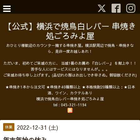
【公式】横浜で焼鳥白レバー 串焼き
処ごろみよ屋
おひとり様歓迎のカウンター擁する串焼き屋。横浜駅周辺で焼鳥・串焼きな
ら、是非一度お越しあれ！
ただいま、初めてご来城の方に、 当城1番のお薦め 『白レバー』 を献上中！！
苦手な人にはサービスにはなりませんが。。。
ご来城お待ち申し上げます。(品切れの際はお出しでき申さぬ。御容赦くだされ)
★串焼き1本から注文可 ★串焼き40種類以上 ★本格焼酎20種類以上：★日本
酒、ワイン、カクテルあり
横浜で焼鳥白レバー串焼き処ごろみよ屋
tel :
045-321-1194
2022-12-31 (土)
休業
年末年始の休み