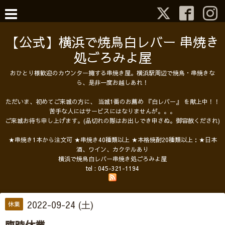
【公式】横浜で焼鳥白レバー 串焼き
処ごろみよ屋
おひとり様歓迎のカウンター擁する串焼き屋。横浜駅周辺で焼鳥・串焼きな
ら、是非一度お越しあれ！
ただいま、初めてご来城の方に、 当城1番のお薦め 『白レバー』 を献上中！！
苦手な人にはサービスにはなりませんが。。。
ご来城お待ち申し上げます。(品切れの際はお出しでき申さぬ。御容赦くだされ)
★串焼き1本から注文可 ★串焼き40種類以上 ★本格焼酎20種類以上：★日本
酒、ワイン、カクテルあり
横浜で焼鳥白レバー串焼き処ごろみよ屋
tel :
045-321-1194
2022-09-24 (土)
休業
臨時休業