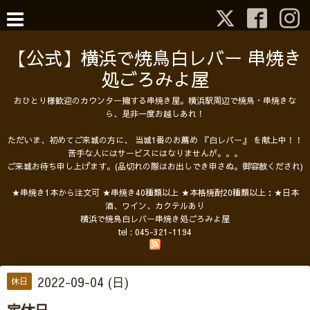
【公式】横浜で焼鳥白レバー 串焼き
処ごろみよ屋
おひとり様歓迎のカウンター擁する串焼き屋。横浜駅周辺で焼鳥・串焼きな
ら、是非一度お越しあれ！
ただいま、初めてご来城の方に、 当城1番のお薦め 『白レバー』 を献上中！！
苦手な人にはサービスにはなりませんが。。。
ご来城お待ち申し上げます。(品切れの際はお出しでき申さぬ。御容赦くだされ)
★串焼き1本から注文可 ★串焼き40種類以上 ★本格焼酎20種類以上：★日本
酒、ワイン、カクテルあり
横浜で焼鳥白レバー串焼き処ごろみよ屋
tel :
045-321-1194
2022-09-04 (日)
休日
定休日