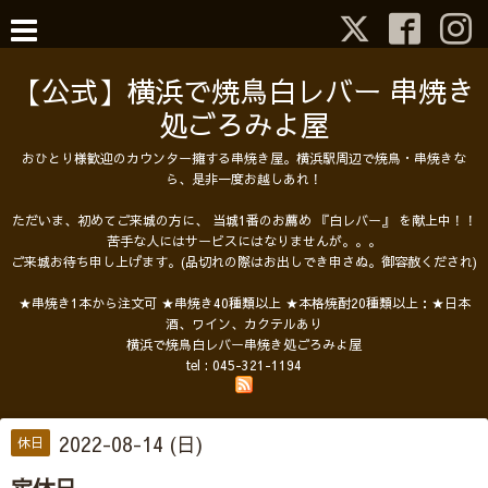
【公式】横浜で焼鳥白レバー 串焼き
処ごろみよ屋
おひとり様歓迎のカウンター擁する串焼き屋。横浜駅周辺で焼鳥・串焼きな
ら、是非一度お越しあれ！
ただいま、初めてご来城の方に、 当城1番のお薦め 『白レバー』 を献上中！！
苦手な人にはサービスにはなりませんが。。。
ご来城お待ち申し上げます。(品切れの際はお出しでき申さぬ。御容赦くだされ)
★串焼き1本から注文可 ★串焼き40種類以上 ★本格焼酎20種類以上：★日本
酒、ワイン、カクテルあり
横浜で焼鳥白レバー串焼き処ごろみよ屋
tel :
045-321-1194
2022-08-14 (日)
休日
定休日