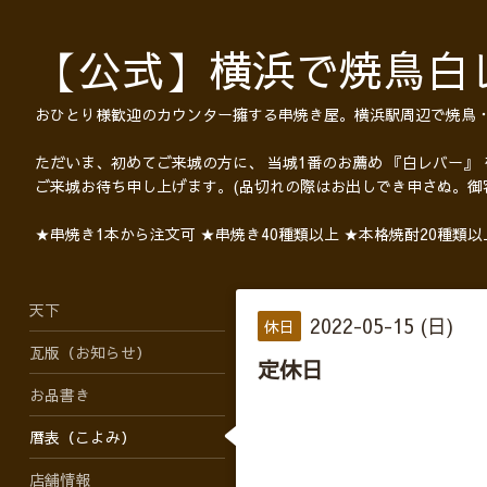
【公式】横浜で焼鳥白
おひとり様歓迎のカウンター擁する串焼き屋。横浜駅周辺で焼鳥
ただいま、初めてご来城の方に、 当城1番のお薦め 『白レバー』
ご来城お待ち申し上げます。(品切れの際はお出しでき申さぬ。御
★串焼き1本から注文可 ★串焼き40種類以上 ★本格焼酎20種類
天下
2022-05-15 (日)
休日
瓦版（お知らせ）
定休日
お品書き
暦表（こよみ）
店舗情報