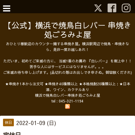
【公式】横浜で焼鳥白レバー 串焼き
処ごろみよ屋
おひとり様歓迎のカウンター擁する串焼き屋。横浜駅周辺で焼鳥・串焼きな
ら、是非一度お越しあれ！
ただいま、初めてご来城の方に、 当城1番のお薦め 『白レバー』 を献上中！！
苦手な人にはサービスにはなりませんが。。。
ご来城お待ち申し上げます。(品切れの際はお出しでき申さぬ。御容赦くだされ)
★串焼き1本から注文可 ★串焼き40種類以上 ★本格焼酎20種類以上：★日本
酒、ワイン、カクテルあり
横浜で焼鳥白レバー串焼き処ごろみよ屋
tel :
045-321-1194
2022-01-09 (日)
休日
定休日